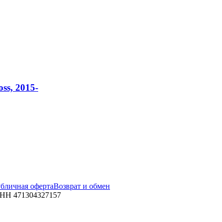
s, 2015-
бличная оферта
Возврат и обмен
ИНН 471304327157