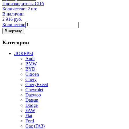
Производитель:
СПб
Количество:
2 шт
В наличии
2 916
руб.
Количество
В корзину
Категории
ЛОКЕРЫ
Audi
BMW
BYD
Citroen
Chery
CheryExeed
Chevrolet
Daewoo
Datsun
Dodge
FAW
Fiat
Ford
Gaz (ГАЗ)