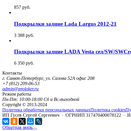
857
руб.
Подкрылки задние Lada Largus 2012-21
3 388
руб.
Подкрылки задние LADA Vesta сед/SW/SWCros
6 350
руб.
Контакты
г. Санкт-Петербург, ул. Салова 52А офис 208
+7 (812) 209-06-53
admin@proloker.ru
Режим работы
Пн-Пт: 10:00-18:00 Сб и Вс-выходной
Copyright © 2013-2024
Политика обработки персональных данных
Политика cookies
Пу
ИП Гусев Сергей Сергеевич · ОГРНИП 317470400078122 · 
Обратная звязь