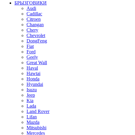
БРЫЗГОВИКИ
Audi
Cadillac
Citroen
Changan
Chery
Chevrolet
DongFeng
Fiat
Ford
Geely
Great Wall
Haval
Hawtai
Honda
Hyundai
Isuzu
Jeep
Kia
Lada
Land Rover
Lifan
Mazda
Mitsubishi
Mercedes