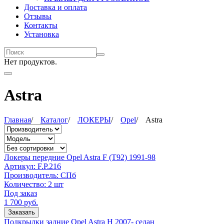
Доставка и оплата
Отзывы
Контакты
Установка
Нет продуктов.
Astra
Главная
/
Каталог
/
ЛОКЕРЫ
/
Opel
/
Astra
Локеры передние Opel Astra F (T92) 1991-98
Артикул:
F.P.216
Производитель:
СПб
Количество:
2 шт
Под заказ
1 700
руб.
Заказать
Подкрылки задние Opel Astra H 2007- седан