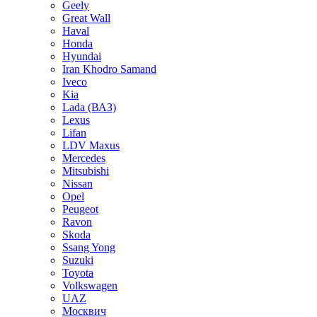
Geely
Great Wall
Haval
Honda
Hyundai
Iran Khodro Samand
Iveco
Kia
Lada (ВАЗ)
Lexus
Lifan
LDV Maxus
Mercedes
Mitsubishi
Nissan
Opel
Peugeot
Ravon
Skoda
Ssang Yong
Suzuki
Toyota
Volkswagen
UAZ
Москвич