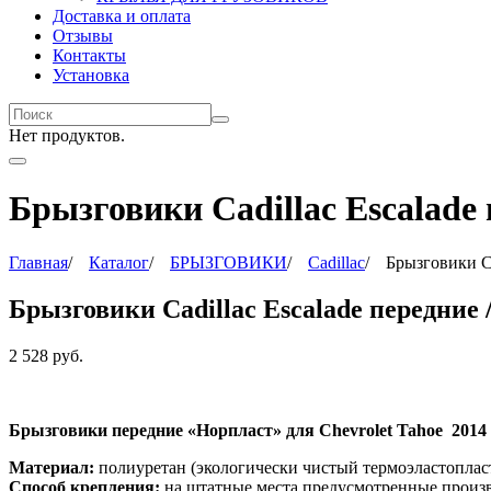
Доставка и оплата
Отзывы
Контакты
Установка
Нет продуктов.
Брызговики Cadillac Escalade п
Главная
/
Каталог
/
БРЫЗГОВИКИ
/
Cadillac
/
Брызговики Ca
Брызговики Cadillac Escalade передние /
2 528
руб.
Брызговики передние «Норпласт» для Chevrolet
Tahoe
2014
Материал:
полиуретан (экологически чистый термоэластоплас
Способ крепления:
на штатные места предусмотренные произ