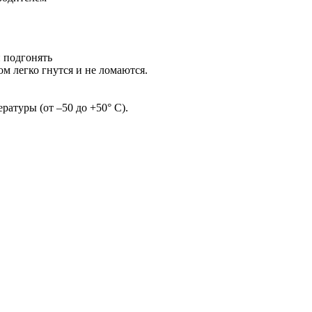
и подгонять
м легко гнутся и не ломаются.
ратуры (от –50 до +50° С).