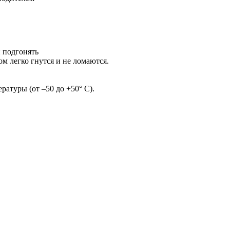
и подгонять
м легко гнутся и не ломаются.
ратуры (от –50 до +50° С).