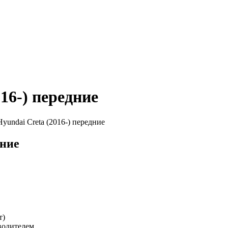
16-) передние
yundai Creta (2016-) передние
дние
т)
водителем