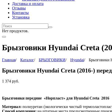
Доставка и оплата
Отзывы
Контакты
Установка
Нет продуктов.
Брызговики Hyundai Creta (20
Главная
/
Каталог
/
БРЫЗГОВИКИ
/
Hyundai
/
Брызговики H
Брызговики Hyundai Creta (2016-) пере
1 374
руб.
Брызговики передние «Норпласт» для Hyundai Creta 2016
Материал:
полиуретан (экологически чистый термоэластоплас
Способ крепления:
на штатные места предусмотренные произ