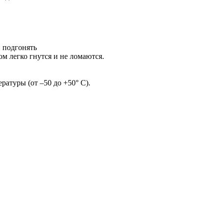
и подгонять
м легко гнутся и не ломаются.
ратуры (от –50 до +50° С).