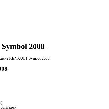
Symbol 2008-
адние RENAULT Symbol 2008-
008-
т
)
водителем