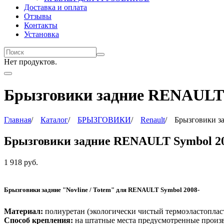
Доставка и оплата
Отзывы
Контакты
Установка
Нет продуктов.
Брызговики задние RENAULT 
Главная
/
Каталог
/
БРЫЗГОВИКИ
/
Renault
/
Брызговики з
Брызговики задние RENAULT Symbol 2
1 918
руб.
Брызговики задние "Novline / Totem" для
RENAULT Symbol 2008-
Материал:
полиуретан (
экологически чистый термоэластоплас
Способ крепления:
на штатные места предусмотренные произ