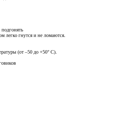
и подгонять
м легко гнутся и не ломаются.
пературы
(от –50 до +50° С).
говиков