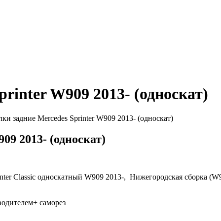
rinter W909 2013- (односкат)
ки задние Mercedes Sprinter W909 2013- (односкат)
09 2013- (односкат)
er Classic
односкатный
W909 2013-, Нижегородская сборка (W
водителем+ саморез