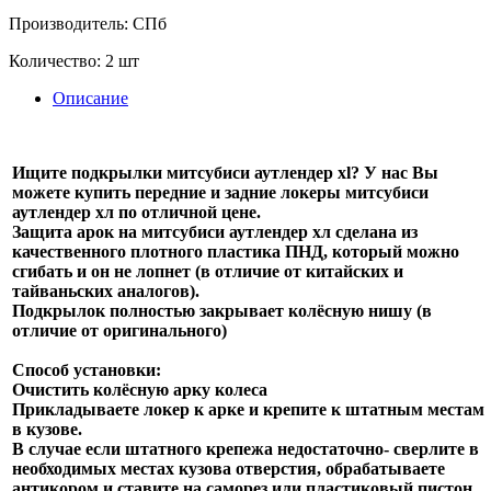
Производитель:
СПб
Количество:
2 шт
Описание
Ищите подкрылки митсубиси аутлендер xl? У нас Вы
можете купить передние и задние локеры митсубиси
аутлендер хл по отличной цене.
Защита арок на митсубиси аутлендер хл сделана из
качественного плотного пластика ПНД, который можно
сгибать и он не лопнет (в отличие от китайских и
тайваньских аналогов).
Подкрылок полностью закрывает колёсную нишу (в
отличие от оригинального)
Способ установки:
Очистить колёсную арку колеса
Прикладываете локер к арке и крепите к штатным местам
в кузове.
В случае если штатного крепежа недостаточно- сверлите в
необходимых местах кузова отверстия, обрабатываете
антикором и ставите на саморез или пластиковый пистон