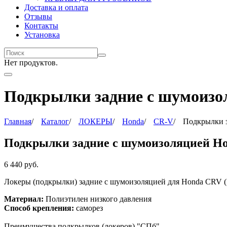
Доставка и оплата
Отзывы
Контакты
Установка
Нет продуктов.
Подкрылки задние с шумоизол
Главная
/
Каталог
/
ЛОКЕРЫ
/
Honda
/
CR-V
/
Подкрылки з
Подкрылки задние с шумоизоляцией Hon
6 440
руб.
Локеры (подкрылки) задние с шумоизоляцией для Honda CRV (R
Материал:
Полиэтилен низкого давления
Способ крепления:
саморез
Преимущества подкрылков (локеров) "СПб"