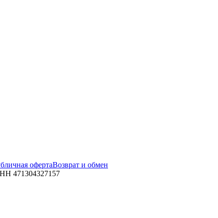
бличная оферта
Возврат и обмен
ИНН 471304327157