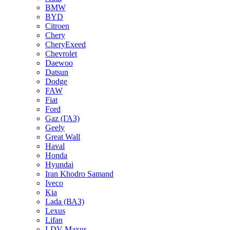
BMW
BYD
Citroen
Chery
CheryExeed
Chevrolet
Daewoo
Datsun
Dodge
FAW
Fiat
Ford
Gaz (ГАЗ)
Geely
Great Wall
Haval
Honda
Hyundai
Iran Khodro Samand
Iveco
Kia
Lada (ВАЗ)
Lexus
Lifan
LDV Maxus