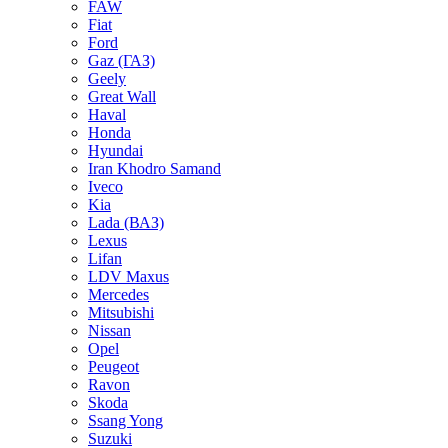
FAW
Fiat
Ford
Gaz (ГАЗ)
Geely
Great Wall
Haval
Honda
Hyundai
Iran Khodro Samand
Iveco
Kia
Lada (ВАЗ)
Lexus
Lifan
LDV Maxus
Mercedes
Mitsubishi
Nissan
Opel
Peugeot
Ravon
Skoda
Ssang Yong
Suzuki