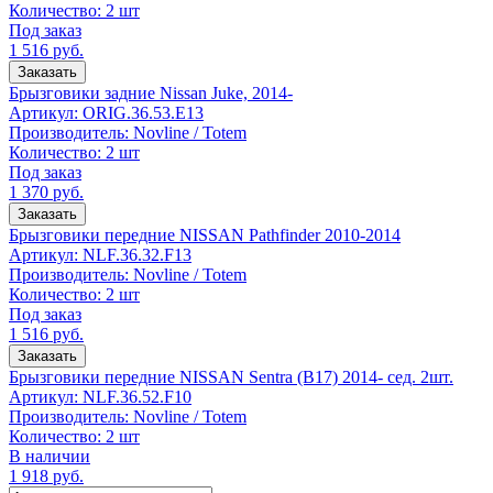
Количество:
2 шт
Под заказ
1 516
руб.
Заказать
Брызговики задние Nissan Juke, 2014-
Артикул:
ORIG.36.53.E13
Производитель:
Novline / Totem
Количество:
2 шт
Под заказ
1 370
руб.
Заказать
Брызговики передние NISSAN Pathfinder 2010-2014
Артикул:
NLF.36.32.F13
Производитель:
Novline / Totem
Количество:
2 шт
Под заказ
1 516
руб.
Заказать
Брызговики передние NISSAN Sentra (B17) 2014- сед. 2шт.
Артикул:
NLF.36.52.F10
Производитель:
Novline / Totem
Количество:
2 шт
В наличии
1 918
руб.