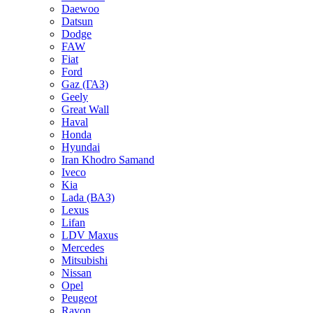
Daewoo
Datsun
Dodge
FAW
Fiat
Ford
Gaz (ГАЗ)
Geely
Great Wall
Haval
Honda
Hyundai
Iran Khodro Samand
Iveco
Kia
Lada (ВАЗ)
Lexus
Lifan
LDV Maxus
Mercedes
Mitsubishi
Nissan
Opel
Peugeot
Ravon