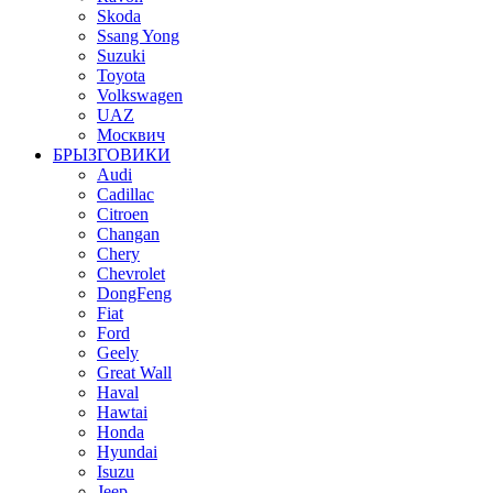
Skoda
Ssang Yong
Suzuki
Toyota
Volkswagen
UAZ
Москвич
БРЫЗГОВИКИ
Audi
Cadillac
Citroen
Changan
Chery
Chevrolet
DongFeng
Fiat
Ford
Geely
Great Wall
Haval
Hawtai
Honda
Hyundai
Isuzu
Jeep