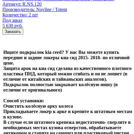
Артикул:
R.NS.120
Производитель:
Novline / Totem
Количество:
2 шт
Под заказ
5 630
руб.
Заказать
Ищите подкрылок kia ceed? У нас Вы можете купить
передние и задние локеры киа сид 2015- 2018- по отличной
цене.
Защита арок на киа сид сделана из качественного плотного
пластика ПНД, который можно сгибать и он не лопнет (в
отличие от китайских и тайваньских аналогов).
Подкрылок полностью закрывает колёсную нишу (в
отличие от оригинального)
Способ установки:
Очистить колёсную арку колеса
Прикладываете локер к арке и крепите к штатным местам
в кузове.
В случае если штатного крепежа недостаточно- сверлите в
необходимых местах кузова отверстия, обрабатываете
антикором и ставите на саморез или пластиковый пистон