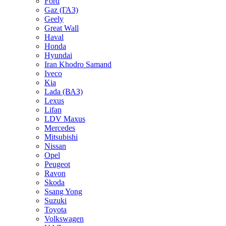
Ford
Gaz (ГАЗ)
Geely
Great Wall
Haval
Honda
Hyundai
Iran Khodro Samand
Iveco
Kia
Lada (ВАЗ)
Lexus
Lifan
LDV Maxus
Mercedes
Mitsubishi
Nissan
Opel
Peugeot
Ravon
Skoda
Ssang Yong
Suzuki
Toyota
Volkswagen