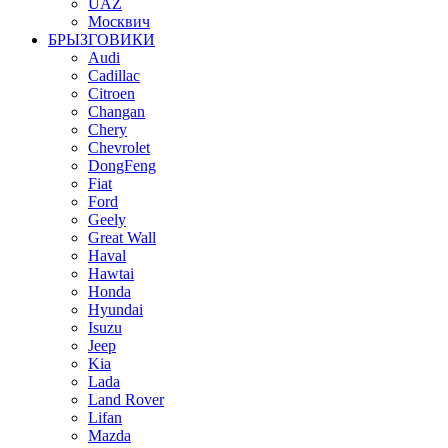
UAZ
Москвич
БРЫЗГОВИКИ
Audi
Cadillac
Citroen
Changan
Chery
Chevrolet
DongFeng
Fiat
Ford
Geely
Great Wall
Haval
Hawtai
Honda
Hyundai
Isuzu
Jeep
Kia
Lada
Land Rover
Lifan
Mazda