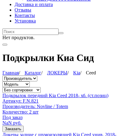
Доставка и оплата
Отзывы
Контакты
Установка
Нет продуктов.
Подкрылки Киа Сид
Главная
/
Каталог
/
ЛОКЕРЫ
/
Kia
/
Ceed
Подкрылок передний Kia Ceed 2018- хб. (ст.позиц)
Артикул:
F.N.821
Производитель:
Novline / Totem
Количество:
2 шт
Под заказ
NaN
руб.
Заказать
Локеры задние с шумоизоляцией Kia Ceed унив. 2018-