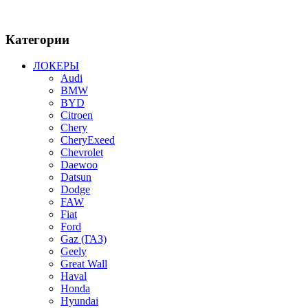
Категории
ЛОКЕРЫ
Audi
BMW
BYD
Citroen
Chery
CheryExeed
Chevrolet
Daewoo
Datsun
Dodge
FAW
Fiat
Ford
Gaz (ГАЗ)
Geely
Great Wall
Haval
Honda
Hyundai