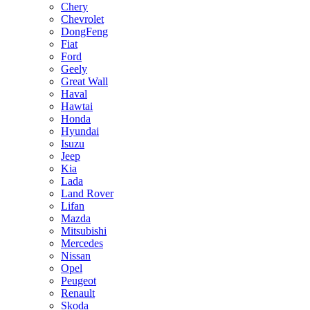
Chery
Chevrolet
DongFeng
Fiat
Ford
Geely
Great Wall
Haval
Hawtai
Honda
Hyundai
Isuzu
Jeep
Kia
Lada
Land Rover
Lifan
Mazda
Mitsubishi
Mercedes
Nissan
Opel
Peugeot
Renault
Skoda