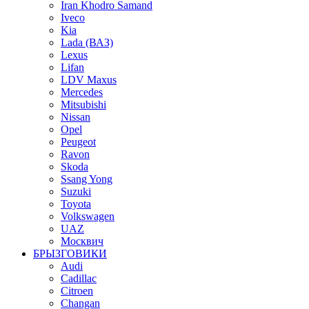
Iran Khodro Samand
Iveco
Kia
Lada (ВАЗ)
Lexus
Lifan
LDV Maxus
Mercedes
Mitsubishi
Nissan
Opel
Peugeot
Ravon
Skoda
Ssang Yong
Suzuki
Toyota
Volkswagen
UAZ
Москвич
БРЫЗГОВИКИ
Audi
Cadillac
Citroen
Changan